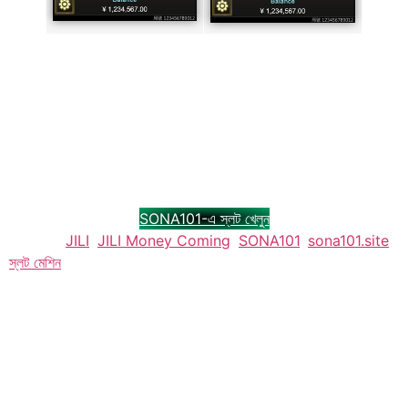
অনলাইন স্লট ক্যাসিনো অভিজ্ঞতা কখনও এর চেয়ে ভালো হয়নি! নিবন্ধন স্বাগত
বোনাস এবং ডিপোজিট বোনাস দ্বারা আমাদের ব্যতিক্রমী প্রস্তাবগুলি গ্রহণ করুন,
ফিলিপিন্সের SONA101-এ বাস্তব টাকার স্লটে আপনার যাত্রা শুরু করুন, এবং
দেখুন JILI Money Coming আপনাকে অতুলনীয় জয় এবং উত্তেজনার দিকে
নিয়ে যায়।
SONA101-এ স্লট খেলুন
Tagged
JILI
,
JILI Money Coming
,
SONA101
,
sona101.site
,
স্লট মেশিন
Leave a Reply
Your email address will not be published.
Required
fields are marked
*
Comment
*