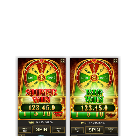
লাকি চাকা প্রতি ঘূর্ণনে একটি জয় নিশ্চিত করে।
ম্যালফাংশনে প্রভাবিত রাউন্ডগুলি বাতিল করা হয়।
খেলায় ম্যালফাংশন প্রভাবিত হলে পরিণাম বাতিল হবে।
SONA101-এ JILI Money
Coming স্লট মেশিন সাথে সুপার জয়