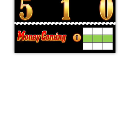
গেম নিয়ম মাস্টার করুন
ডিজিটাল চিহ্নগুলি বাম থেকে ডানে ক্রমানুযায়ী সাজানো হয়, যা জয়ের পয়েন্ট
নির্ধারণ করে।
খালি স্থানগুলি ক্রম ব্যাহত করে না।
আপনার বাজি বাড়ান আরও গেম বৈশিষ্ট্য উন্মোচন করতে এবং জয়ের পয়েন্ট
বাড়াতে।
প্রতিটি বিশেষ চাকা জয় বিশেষ প্রভাব প্রদান করে।
একটি রিস্পিন অতিরিক্ত জয়ের সুযোগ দেয়।