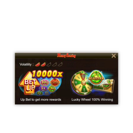
5 পেসোর বেশি বাজি ধরলে গ্রিন স্ক্যাটার সক্রিয় হয়, যা নিশ্চিত জয়ের সাথে লাকি
চাকায় প্রবেশ করে। 10 পেসোর বেশি বাজি ধরলে শুধু পুরস্কারই বাড়ে না, বরং 10x
বোনাসও চালু হয়। 50 পেসোর বেশি বাজি ধরলে গ্রিন স্ক্যাটার লাল রঙে পরিবর্তিত
হয়, বোনাসগুলি উল্লেখযোগ্যভাবে বৃদ্ধি পায় এবং প্রতিটি স্পিনকে সমৃদ্ধ পুরস্কারের
উত্তেজনাপূর্ণ যাত্রায় পরিণত করে।
বিশেষ চাকার ম্যাজিক আনলক করুন