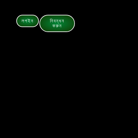
লগইন
নিবন্ধন
করুন