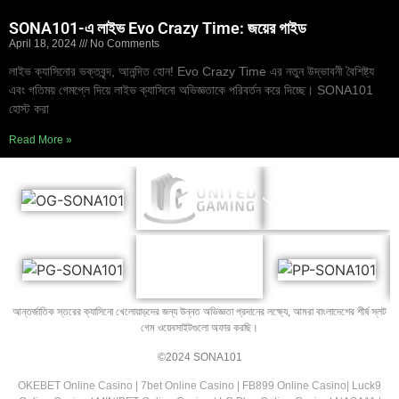
SONA101-এ লাইভ Evo Crazy Time: জয়ের গাইড
April 18, 2024
No Comments
লাইভ ক্যাসিনোর ভক্তবৃন্দ, আনন্দিত হোন! Evo Crazy Time এর নতুন উদ্ভাবনী বৈশিষ্ট্য
এবং গতিময় গেমপ্লে দিয়ে লাইভ ক্যাসিনো অভিজ্ঞতাকে পরিবর্তন করে দিচ্ছে। SONA101
হোস্ট করা
Read More »
আন্তর্জাতিক স্তরের ক্যাসিনো খেলোয়াড়দের জন্য উন্নত অভিজ্ঞতা প্রদানের লক্ষ্যে, আমরা বাংলাদেশের শীর্ষ স্লট
গেম ওয়েবসাইটগুলো অফার করছি।
©2024 SONA101
OKEBET Online Casino
|
7bet Online Casino
|
FB899 Online Casino
|
Luck9