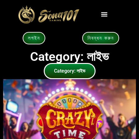
লগইন
নিবন্ধন করুন
Category: লাইভ
Category: লাইভ