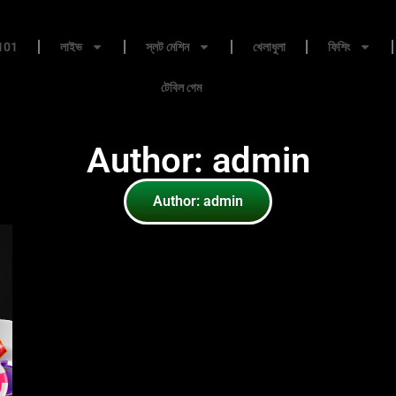
101
লাইভ
স্লট মেশিন
খেলাধুলা
ফিশিং
টেবিল গেম
Author:
admin
Author:
admin