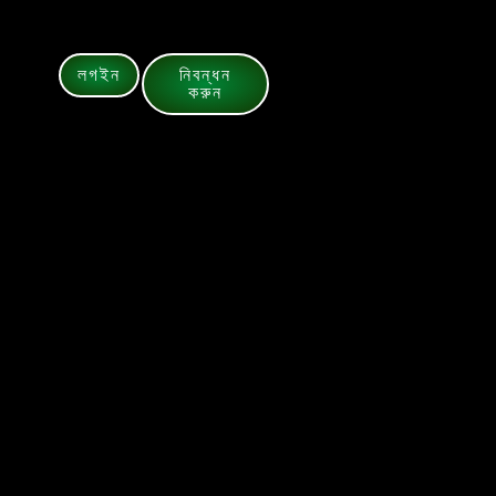
লগইন
নিবন্ধন
করুন